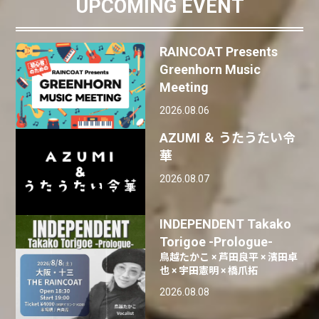
UPCOMING EVENT
RAINCOAT Presents
Greenhorn Music
Meeting
2026.08.06
AZUMI ＆ うたうたい令
華
2026.08.07
INDEPENDENT Takako
Torigoe -Prologue-
鳥越たかこ × 芦田良平 × 濱田卓
也 × 宇田憲明 × 橋爪拓
2026.08.08