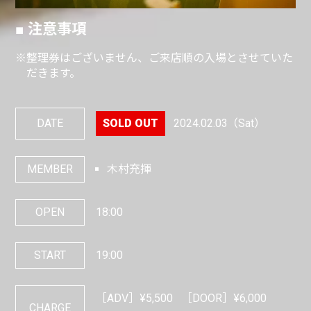
■ 注意事項
※整理券はございません、ご来店順の入場とさせていた
だきます。
DATE
2024.02.03
（Sat）
MEMBER
木村充揮
OPEN
18:00
START
19:00
［ADV］¥5,500
［DOOR］¥6,000
CHARGE