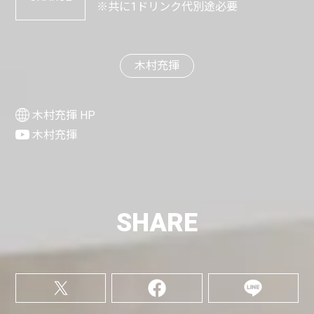
※共に1ドリンク代別途必要
木村充揮
木村充揮 HP
木村充揮
SHARE