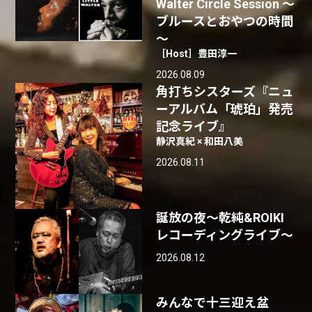
Walter Circle Session ～
ブルースとおやつの時間
～
［Host］豊田淳一
2026.08.09
角打ちシスターズ『ニュ
ーアルバム「琥珀」発売
記念ライブ』
静沢真紀 × 和田八美
2026.08.11
誕放の夜〜乾純&ROIKI
レコーディングライブ〜
2026.08.12
みんなで十三迎え盆