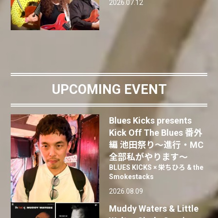
2026.07.12
UPCOMING EVENT
Blues Kicks presents
Kick Off The Blues 番外
編 池田祭り〜進行・MC
全部私がやります〜
BLUES KICKS × 栄ちひろ & the
Smokestacks
2026.08.09
Muddy Waters & Little