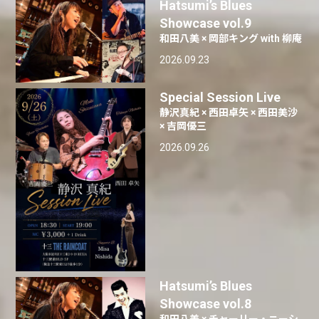
Hatsumi’s Blues
Showcase vol.9
和田八美 × 岡部キング with 柳庵
2026.09.23
Special Session Live
静沢真紀 × 西田卓矢 × 西田美沙
× 吉岡優三
2026.09.26
Hatsumi’s Blues
Showcase vol.8
和田八美 × チャーリー・ニーシ