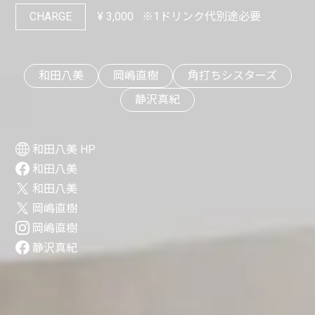
CHARGE
¥
3,000
※1ドリンク代別途必要
和田八美
岡嶋直樹
角打ちシスターズ
静沢真紀
和田八美 HP
和田八美
和田八美
岡嶋直樹
岡嶋直樹
静沢真紀