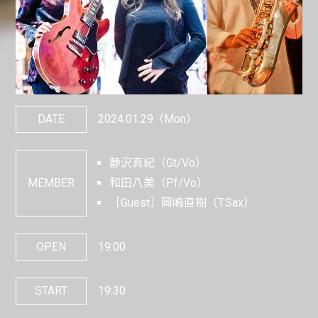
DATE
2024.01.29
（Mon）
静沢真紀（Gt/Vo）
MEMBER
和田八美（Pf/Vo）
［Guest］岡嶋直樹（T.Sax）
OPEN
19:00
START
19:30