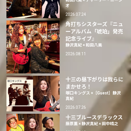
オ
2026.07.24
角打ちシスターズ『ニュ
ーアルバム「琥珀」発売
記念ライブ』
静沢真紀 × 和田八美
2026.08.11
十三の昼下がりは我らに
まかせろ！
塚口キングス ×［Guest］静沢
真紀
2026.07.26
十三ブルースデラックス
藤原薫 × 静沢真紀 × 田中晴之