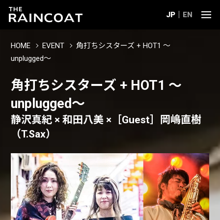
JP
EN
HOME
EVENT
角打ちシスターズ + HOT1 〜
unplugged〜
角打ちシスターズ + HOT1 〜
unplugged〜
静沢真紀 × 和田八美 ×［Guest］岡嶋直樹
（T.Sax）