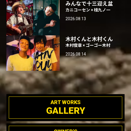
みんなで十三迎え盆
カニコーセン × 桂九ノ一
2026.08.13
木村くんと木村くん
木村俊章 × ゴーゴー木村
2026.08.14
ART WORKS
GALLERY