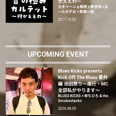
かええわ～
カオリーニョ藤原 × 黄啓傑 × お
ーたかずお × 斎藤一郎
2025.10.02
UPCOMING EVENT
Blues Kicks presents
Kick Off The Blues 番外
編 池田祭り〜進行・MC
全部私がやります〜
BLUES KICKS × 栄ちひろ & the
Smokestacks
2026.08.09