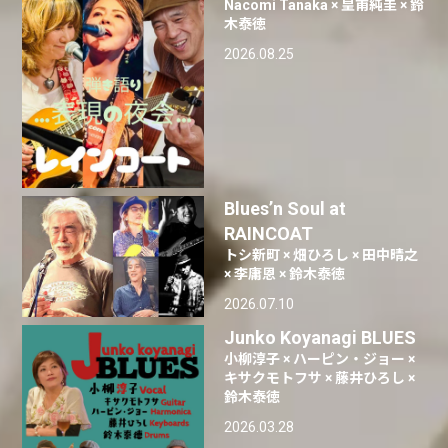
Nacomi Tanaka × 皇甫純圭 × 鈴
木泰徳
2026.08.25
Blues’n Soul at
RAINCOAT
トシ新町 × 畑ひろし × 田中晴之
× 李庸恩 × 鈴木泰徳
2026.07.10
Junko Koyanagi BLUES
小柳淳子 × ハーピン・ジョー ×
キサクモトフサ × 藤井ひろし ×
鈴木泰徳
2026.03.28