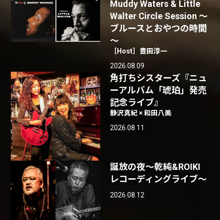
Muddy Waters & Little
Walter Circle Session ～
ブルースとおやつの時間
～
［Host］豊田淳一
2026.08.09
角打ちシスターズ『ニュ
ーアルバム「琥珀」発売
記念ライブ』
静沢真紀 × 和田八美
2026.08.11
誕放の夜〜乾純&ROIKI
レコーディングライブ〜
2026.08.12