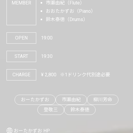
MEMBER
市瀬由紀（Flute）
おおたかずお（Piano）
鈴木泰徳（Drums）
OPEN
19:00
START
19:30
CHARGE
¥
2,800
※1ドリンク代別途必要
おーたかずお
市瀬由紀
柳川芳命
登敬三
鈴木泰徳
おーたかずお HP