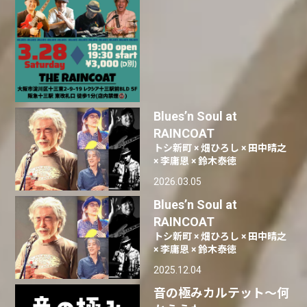
Blues’n Soul at
RAINCOAT
トシ新町 × 畑ひろし × 田中晴之
× 李庸恩 × 鈴木泰徳
2026.03.05
Blues’n Soul at
RAINCOAT
トシ新町 × 畑ひろし × 田中晴之
× 李庸恩 × 鈴木泰徳
2025.12.04
音の極みカルテット～何