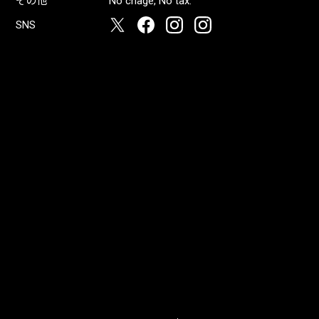
その他
No chage, No tax.
SNS