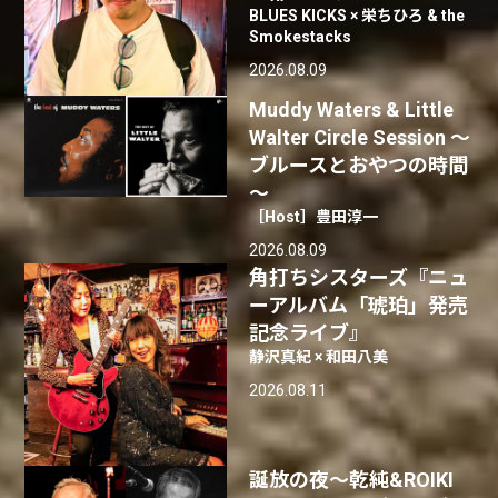
BLUES KICKS × 栄ちひろ & the
Smokestacks
2026.08.09
Muddy Waters & Little
Walter Circle Session ～
ブルースとおやつの時間
～
［Host］豊田淳一
2026.08.09
角打ちシスターズ『ニュ
ーアルバム「琥珀」発売
記念ライブ』
静沢真紀 × 和田八美
2026.08.11
誕放の夜〜乾純&ROIKI