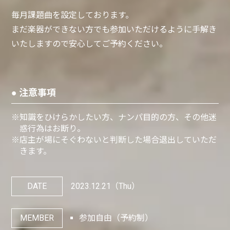
毎月課題曲を設定しております。
まだ楽器ができない方でも参加いただけるように手解き
いたしますので安心してご予約ください。
● 注意事項
※知識をひけらかしたい方、ナンパ目的の方、その他迷
惑行為はお断り。
※店主が場にそぐわないと判断した場合退出していただ
きます。
DATE
2023.12.21
（Thu）
MEMBER
参加自由（予約制）