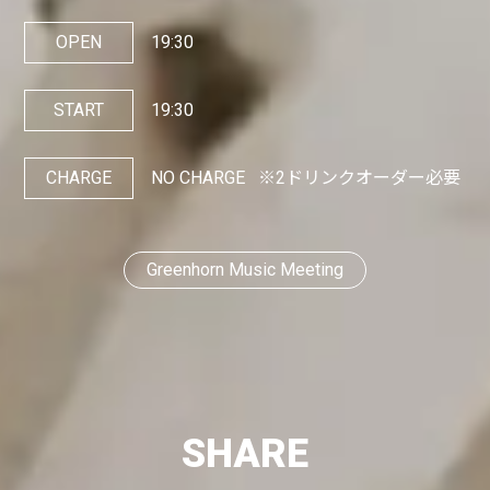
OPEN
19:30
START
19:30
CHARGE
NO CHARGE
※2ドリンクオーダー必要
Greenhorn Music Meeting
SHARE